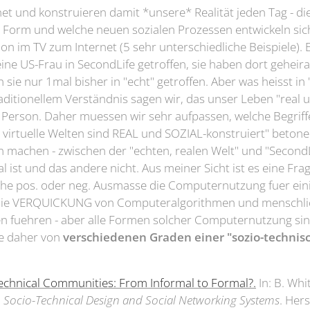
net und konstruieren damit *unsere* Realität jeden Tag - die
r Form und welche neuen sozialen Prozessen entwickeln sic
 im TV zum Internet (5 sehr unterschiedliche Beispiele). E
ne US-Frau in SecondLife getroffen, sie haben dort geheira
sie nur 1mal bisher in "echt" getroffen. Aber was heisst in
raditionellem Verständnis sagen wir, das unser Leben "real u
e Person. Daher muessen wir sehr aufpassen, welche Begriff
 virtuelle Welten sind REAL und SOZIAL-konstruiert" betone
n machen - zwischen der "echten, realen Welt" und "Second
al ist und das andere nicht. Aus meiner Sicht ist es eine Fr
he pos. oder neg. Ausmasse die Computernutzung fuer ein
 die VERQUICKUNG von Computeralgorithmen und menschl
n fuehren - aber alle Formen solcher Computernutzung sind
he daher von
verschiedenen Graden einer "sozio-technisc
echnical Communities: From Informal to Formal?.
In: B. Whi
Socio-Technical Design and Social Networking Systems
. Her