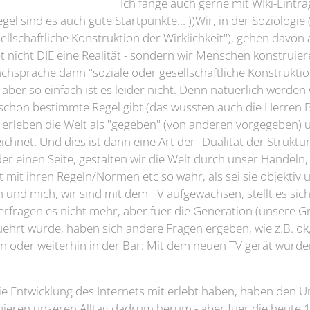
Ich fange auch gerne mit WIki-Eintr
gel sind es auch gute Startpunkte... ))Wir, in der Soziologi
lschaftliche Konstruktion der Wirklichkeit"), gehen davon a
gibt nicht DIE eine Realität - sondern wir Menschen konstruie
chsprache dann "soziale oder gesellschaftliche Konstruktion
ber so einfach ist es leider nicht. Denn natuerlich werden 
 schon bestimmte Regel gibt (das wussten auch die Herren
erleben die Welt als "gegeben" (von anderen vorgegeben) u
eichnet. Und dies ist dann eine Art der "Dualität der Struktu
der einen Seite, gestalten wir die Welt durch unser Handeln
 mit ihren Regeln/Normen etc so wahr, als sei sie objektiv 
ch und mich, wir sind mit dem TV aufgewachsen, stellt es sich
rfragen es nicht mehr, aber fuer die Generation (unsere Gro
uehrt wurde, haben sich andere Fragen ergeben, wie z.B. ok,
n oder weiterhin in der Bar: Mit dem neuen TV gerät wurde
die Entwicklung des Internets mit erlebt haben, haben den
ruieren unseren Alltag dadrum herum - aber fuer die heute 1