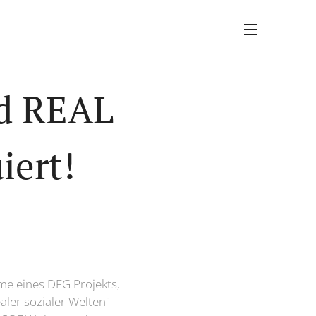
nd REAL
iert!
me eines DFG Projekts,
aler sozialer Welten" -