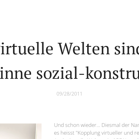
irtuelle Welten si
inne sozial-konstru
09/28/2011
Und schon wieder... Diesmal der Na
es heisst "Kopplung virtueller und re