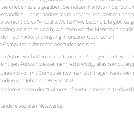
 sie erleben es als gegeben. Sie nutzen Handys in der Schu
rständlich.... es ist anders als in unserer Schulzeit mit and
 also nicht ob es "virtuelle Welten" wie Second Life gibt, es g
dringung gibt es und b) wie leben welche Menschen damit?
 der Technikdurchdringung in unserer Gesellschaft
 wo Computer nicht mehr wegzudenken sind:
ste Autos (wir hatten hier in Umeå ein Auto gemietet, wo alles
ichtigen Autoschluessel mehr, echt witzig, alles computerg
uge sind voll mit Computer (wo man sich fragen kann, wer da
Studien von Johannes Weyer et al.)
 andere Formen der "Cultures of Participations, s. Gerhard 
 andere sozialen Netzwerke)