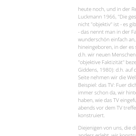
heute noch, und in der Re
Luckmann 1966, "Die gesel
nicht "objektiv" ist - es 
- das nennt man in der Fa
wunderschön einfach an, a
hineingeboren, in der es
d.h. wir neuen Menschen 
"objektive Faktizität" bez
Giddens, 1980): d.h. auf 
Seite nehmen wir die Welt
Beispiel: das TV: Fuer di
immer schon da, wir hinte
haben, wie das TV eingef
abends vor dem TV treffe
konstruiert.
Diejenigen von uns, die 
anders erlebt, wir konst