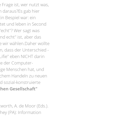
 Frage ist, wer nutzt was,
h daraus?Es gab hier
in Bespiel war: ein
tet und leben in Second
 "echt"? Wer sagt was
nd echt" ist, aber das
e wir wählen.Daher wollte
n, dass der Unterschied -
Lifie" eben NICHT darin
age der Computer-
ige Menschen hat, und
ichem Handeln zu neuen
 sozial-konstruierte
hen Gesellschaft"
tworth, A. de Moor (Eds.).
shey (PA): Information