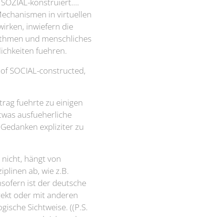
SOZIAL-konstruiert....
Mechanismen in virtuellen
irken, inwiefern die
thmen und menschliches
ichkeiten fuehren.
e of SOCIAL-constructed,
rag fuehrte zu einigen
twas ausfueherliche
Gedanken expliziter zu
s nicht, hängt von
plinen ab, wie z.B.
nsofern ist der deutsche
rrekt oder mit anderen
gische Sichtweise. ((P.S.