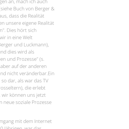
ägen an, mach ich auch
e (siehe Buch von Berger &
us, dass die Realität
ren unsere eigene Realität
". Dies hört sich
wir in eine Welt
 Berger und Luckmann),
nd dies wird als
ren und Prozesse" (s.
, aber auf der anderen
und nicht veränderbar.Ein
 so dar, als war das TV
sseltern), die erlebt
 wir können uns jetzt
n neue soziale Prozesse
 Umgang mit dem Internet
0 Jährigen, war das