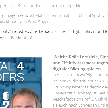
ers: (ca 31 Sekunden): siehe oben mp4 file
le gängigen Podcast-Plattformen erhältlich, d.h. auf Spotify
direkt über den Web-Player:
ersity4industry.com/de/podcast-de/31-digital-lehren-und-l
e/
(ca 30 Minuten)
Welche Rolle Lernziele, Bl
und Effektivitätsmessungen
digitaler Bildung spielen
In der 31. Podcastfolge spricht
Isa Jahnke, die seit Januar 202
Gründungsvizepräsidentin de
Universität Nürnberg ist. Seit
beschäftigt sich Prof. Dr. Jahn
sie auch nach Schweden und in