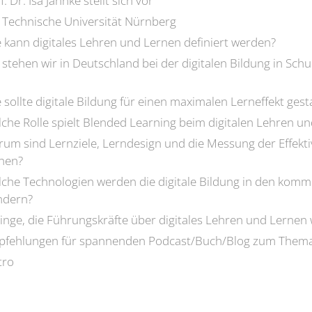
. Dr. Isa Jahnke stellt sich vor
e Technische Universität Nürnberg
e kann digitales Lehren und Lernen definiert werden?
stehen wir in Deutschland bei der digitalen Bildung in Schu
 sollte digitale Bildung für einen maximalen Lerneffekt gesta
lche Rolle spielt Blended Learning beim digitalen Lehren u
um sind Lernziele, Lerndesign und die Messung der Effektivi
rnen?
lche Technologien werden die digitale Bildung in den kom
ndern?
inge, die Führungskräfte über digitales Lehren und Lernen 
mpfehlungen für spannenden Podcast/Buch/Blog zum Them
tro