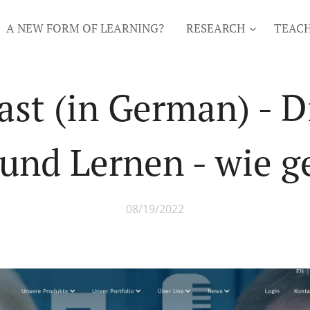
A NEW FORM OF LEARNING?
RESEARCH
TEAC
st (in German) - D
und Lernen - wie g
08/19/2022