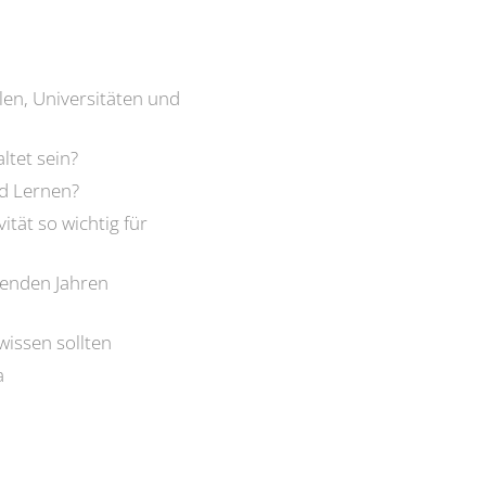
len, Universitäten und
ltet sein?
nd Lernen?
tät so wichtig für
menden Jahren
wissen sollten
a