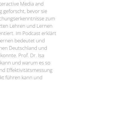
teractive Media and
g geforscht, bevor sie
schungserkenntnisse zum
tzten Lehren und Lernen
tiert. Im Podcast erklärt
 Lernen bedeutet und
chen Deutschland und
nnte. Prof. Dr. Isa
n kann und warum es so
und Effektivitätsmessung
fekt führen kann und