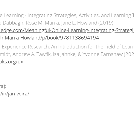
 Learning - Integrating Strategies, Activities, and Learning 
 Dabbagh, Rose M. Marra, Jane L. Howland (2019):
ledge.com/Meaningful-Online-Learning-Integrating-Strategie
gh-Marra-Howland/p/book/9781138694194
 Experience Research. An Introduction for the Field of Lea
idt, Andrew A. Tawfik, Isa Jahnke, & Yvonne Earnshaw (202
oks.org/ux
a):
in/jan-veira/