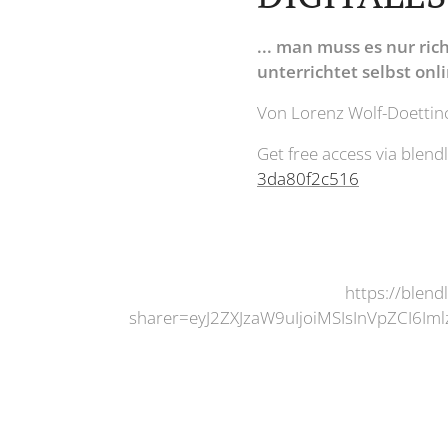
... man muss es nur ric
unterrichtet selbst onl
Von Lorenz Wolf-Doettinc
Get free access via blen
3da80f2c516
https://blend
sharer=eyJ2ZXJzaW9uIjoiMSIsInVpZC