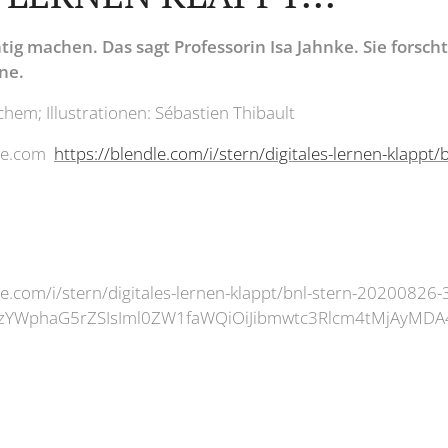
htig machen. Das sagt Professorin Isa Jahnke. Sie forsc
ine.
hem; Illustrationen: Sébastien Thibault
dle.com
https://blendle.com/i/stern/digitales-lernen-klappt
le.com/i/stern/digitales-lernen-klappt/bnl-stern-2020082
I6ImlzYWphaG5rZSIsIml0ZW1faWQiOiJibmwtc3Rlcm4tMj