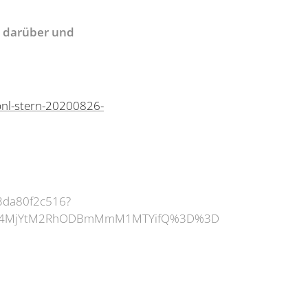
ht darüber und
/bnl-stern-20200826-
6-3da80f2c516?
AyMDA4MjYtM2RhODBmMmM1MTYifQ%3D%3D