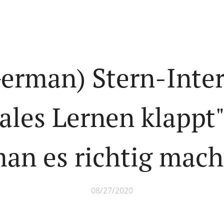
German) Stern-Inte
tales Lernen klappt
an es richtig mac
08/27/2020