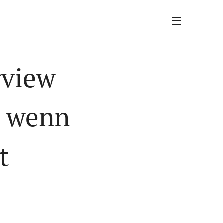
rview
" wenn
ht