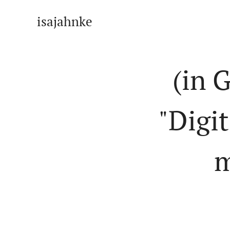
isajahnke
(in 
"Digi
m